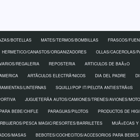
AZAS/BOTELLAS
MATES/TERMOS/BOMBILLAS
FRASCOS/FUEN
HERMETICO/CANASTOS/ORGANIZADORES
OLLAS/CACEROLAS/P
VARIOS/REGALERIA
REPOSTERIA
ARTICULOS DE BAÃ±O
 AMERICA
ARTÃ­CULOS ELECTRÃ³NICOS
DIA DEL PADRE
D
RAMIENTAS/LINTERNAS
SQUILLI/POP IT/PELOTA ANTIESTRÃ©S
PORTIVA
JUGUETERÃ­A AUTOS/CAMIONES/TRENES/AVIONES/MOT
PARA BEBE/CHIFLE
PARAGUAS/PILOTOS
PRODUCTOS DE HIG
URBUJEROS/PESCA MAGIC/RESORTES/BARRILETES
MUÃ±ECAS Y
TADOS/MASAS
BEBOTES/COCHECITOS/ACCESORIOS PARA BEBES