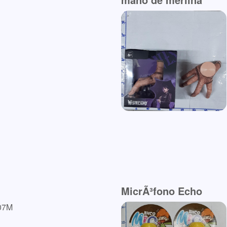
MicrÃ³fono Echo
07M