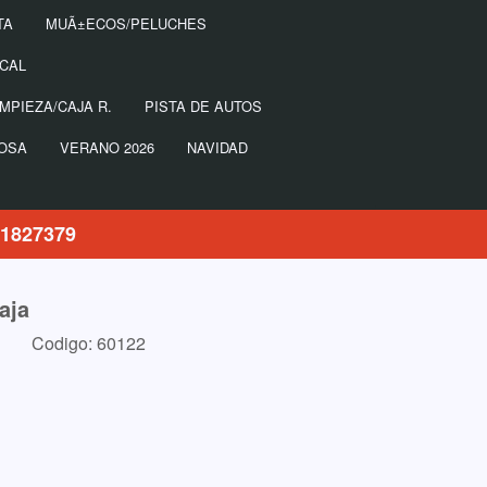
TA
MUÃ±ECOS/PELUCHES
ICAL
MPIEZA/CAJA R.
PISTA DE AUTOS
NOSA
VERANO 2026
NAVIDAD
21827379
aja
Codigo: 60122