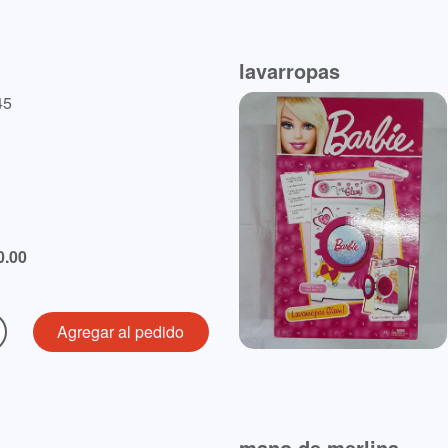
lavarropas
45
0.00
mano de merlina