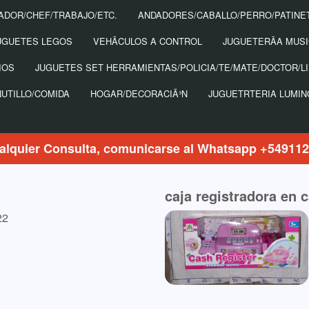
ADOR/CHEF/TRABAJO/ETC.
ANDADORES/CABALLO/PERRO/PATINE
UGUETES LEGOS
VEHÃ­CULOS A CONTROL
JUGUETERÃ­A MUS
IOS
JUGUETES SET HERRAMIENTAS/POLICIA/TE/MATE/DOCTOR/LI
NUTILLO/COMIDA
HOGAR/DECORACIÃ³N
JUGUETRTERIA LUMI
alquier Consulta, comunicarse al Whatsapp +54911
caja registradora en c
22