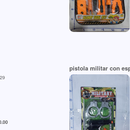
pistola militar con e
-29
0.00