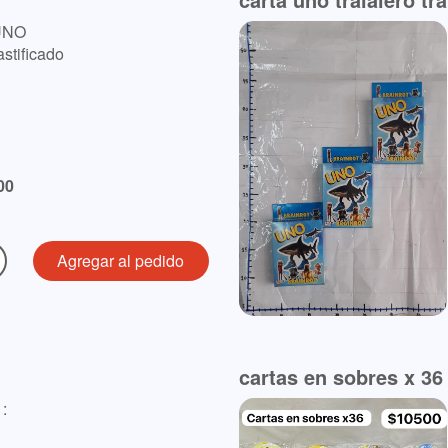
UNO
stificado
00
cartas en sobres x 36
: