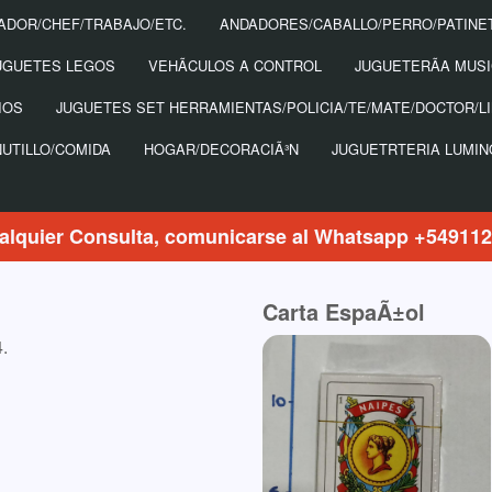
ADOR/CHEF/TRABAJO/ETC.
ANDADORES/CABALLO/PERRO/PATINE
UGUETES LEGOS
VEHÃ­CULOS A CONTROL
JUGUETERÃ­A MUS
IOS
JUGUETES SET HERRAMIENTAS/POLICIA/TE/MATE/DOCTOR/LI
NUTILLO/COMIDA
HOGAR/DECORACIÃ³N
JUGUETRTERIA LUMI
alquier Consulta, comunicarse al Whatsapp +54911
Carta EspaÃ±ol
.