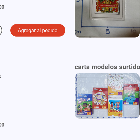
00
carta modelos surtid
6
00