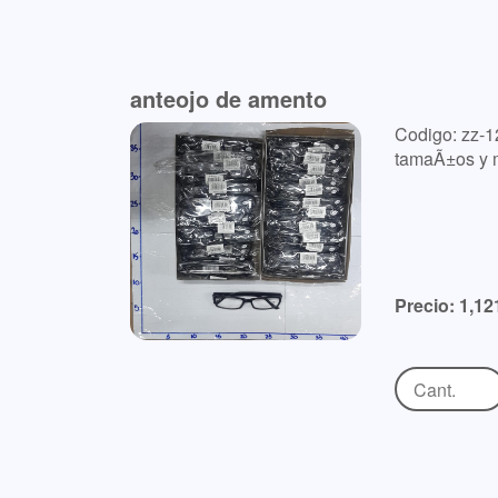
anteojo de amento
Codigo: zz-1
tamaÃ±os y m
Precio: 1,12