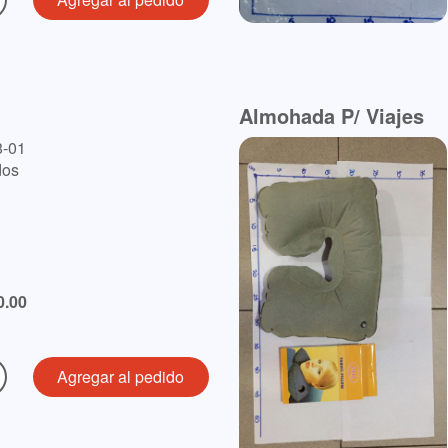
Almohada P/ Viajes
8-01
dos
0.00