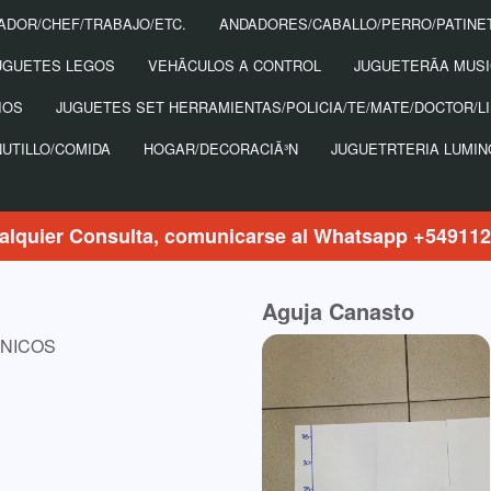
ADOR/CHEF/TRABAJO/ETC.
ANDADORES/CABALLO/PERRO/PATINE
UGUETES LEGOS
VEHÃ­CULOS A CONTROL
JUGUETERÃ­A MUS
IOS
JUGUETES SET HERRAMIENTAS/POLICIA/TE/MATE/DOCTOR/LI
NUTILLO/COMIDA
HOGAR/DECORACIÃ³N
JUGUETRTERIA LUMI
alquier Consulta, comunicarse al Whatsapp +54911
Aguja Canasto
ANICOS