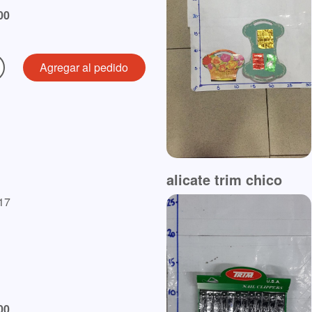
00
alicate trim chico
17
00