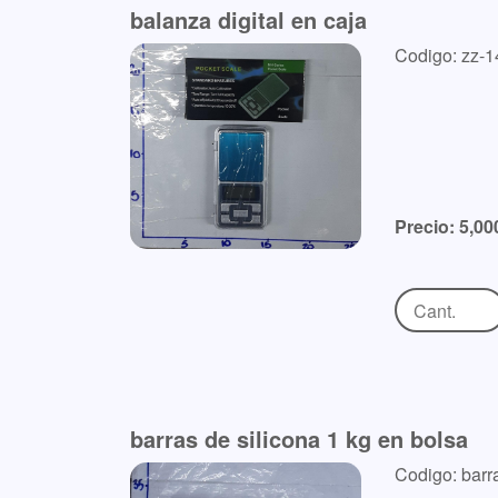
balanza digital en caja
Codigo: zz-
Precio: 5,00
barras de silicona 1 kg en bolsa
Codigo: barra