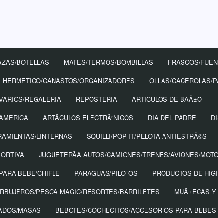
AZAS/BOTELLAS
MATES/TERMOS/BOMBILLAS
FRASCOS/FUEN
HERMETICO/CANASTOS/ORGANIZADORES
OLLAS/CACEROLAS/P
VARIOS/REGALERIA
REPOSTERIA
ARTICULOS DE BAÃ±O
 AMERICA
ARTÃ­CULOS ELECTRÃ³NICOS
DIA DEL PADRE
D
RAMIENTAS/LINTERNAS
SQUILLI/POP IT/PELOTA ANTIESTRÃ©S
PORTIVA
JUGUETERÃ­A AUTOS/CAMIONES/TRENES/AVIONES/MOT
PARA BEBE/CHIFLE
PARAGUAS/PILOTOS
PRODUCTOS DE HIG
URBUJEROS/PESCA MAGIC/RESORTES/BARRILETES
MUÃ±ECAS Y
TADOS/MASAS
BEBOTES/COCHECITOS/ACCESORIOS PARA BEBES