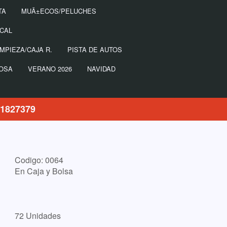
TA
MUÃ±ECOS/PELUCHES
ICAL
MPIEZA/CAJA R.
PISTA DE AUTOS
NOSA
VERANO 2026
NAVIDAD
21827379
Codigo: 0064
En Caja y Bolsa
72 Unidades